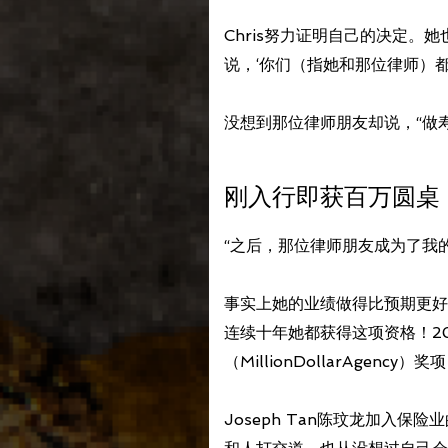
Chris努力证明自己的决定
说，‘你们（指她和那位律师）
没想到那位律师朋友却说，“做寿
刚入行即获百万圆桌
“之后，那位律师朋友成为了我
事实上她的业绩做得比预期更好
连续十年她都获得这项资格！2
（MillionDollarAgency）奖
Joseph Tan陈玟龙加入