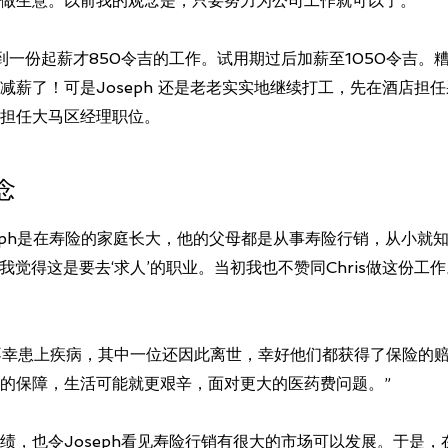
做生意。以前我的观念是，只要努力为公司工作就可以了。”
找到一份起薪才850令吉的工作。试用期过后加薪至1050令吉
减薪了！可是Joseph 还是老老实实地继续打工，先在酒店担
担任大马区经理职位。
念
oseph是在寿险的家庭长大，他的父母都是从事寿险行销，从小
，“我觉得这是要去‘求人’的职业。当初我也不赞同Chris做这份
友不幸患上疾病，其中一位还因此离世，幸好他们都获得了保险的
的保障，生活可能就更艰辛，面对更大的医药费问题。”
绩，也令Joseph看见寿险行销有很大的市场可以发展。于是，