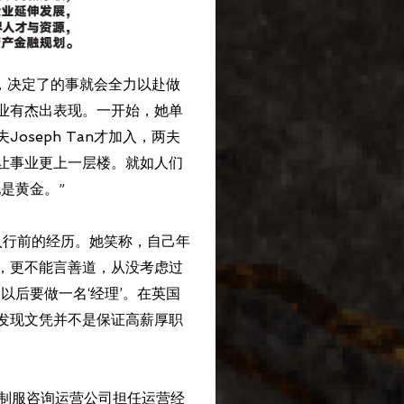
非凡，决定了的事就会全力以赴做
业有杰出表现。一开始，她单
oseph Tan才加入，两夫
让事业更上一层楼。就如人们
是黄金。”
年入行前的经历。她笑称，自己年
，更不能言善道，从没考虑过
以后要做一名‘经理’。在英国
发现文凭并不是保证高薪厚职
家制服咨询运营公司担任运营经