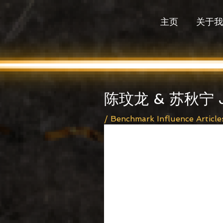
Skip
to
主页
关于我
content
Post
navigation
陈玟龙 & 苏秋宁 Jos
/
Benchmark Influence Article