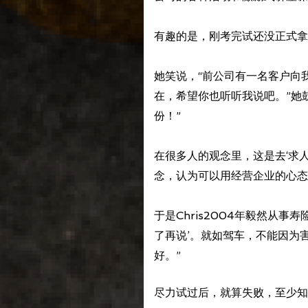
有趣的是，刚考完试还没正式拿
她笑说，“前公司有一名客户向
在，希望你也听听我说吧。”她
份！”
在很多人的观念里，这是去‘求
念，认为可以用经营企业的心态
于是Chris2004年毅然从
了再说’。就如驾车，不能因为
好。”
尽力试过后，就算失败，至少知