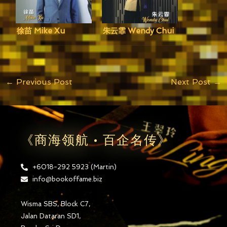
徐苗 Mike Xu
朱云霏 Wendy Chui
←
Previous Post
Next Post
→
《商海领航 • 百企名传》
+6018-292 5923 (Martin)
info@bookoffame.biz
Wisma SBS, Block C7,
Jalan Dataran SD1,