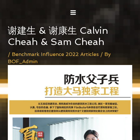
Skip
Post
MAIN
to
navigation
MENU
content
谢建生 & 谢康生 Calvin
Cheah & Sam Cheah
/
Benchmark Influence 2022 Articles
/ By
BOF_Admin