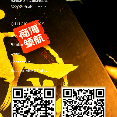
Bandar Sri Damansara,
52200 Kuala Lumpur.
QUICK LINKS
About Us
Book of Fame
Event
Contact Us
Supplier ABAC Policy