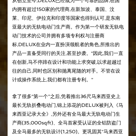
从创立至今,DELUX已经成为一个可靠的品牌,在国
内拥有超过150家的代理商,在新加波、泰国、汶
莱、印尼、伊拉克和印度等国家也得到认可,是东南
亚最大的无轨电动门生产商。作为第一个研发无轨电
动门技术的公司并拥有多项专利权与注册商
标,DELUX在业内一直扮演领航者的角色,所推出的
产品一直备受同行的关注,甚至抄袭。“因此,我们一直
在创新,马不停蹄在设计和功能上求突破,以求超越过
往的自己,同时也区别和抛离尾随的对手。不管在设
计或操作系统上,我们都有注册专利。”
拿了很多“第一个”之后,凭着推出36尺马来西亚史上
最长无轨折叠电动门,锦上添花的DELUX被列入《马
来西亚记录大全》,另外还有全马最大无轨电动门生
产商(35,000sqft)、全马首家受认证的全铝防盗门
及全马最多的无轨设计(1,250)。更巩固其“马来西亚