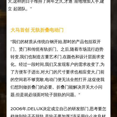
天,这样的日子维持了两年之久,才逐 渐地增加人手,建
立 起团队。”
大马首创 无轨折叠电动门
“我们的材质从传统白钢开始,那时的产品包括双开
门、烫门和传统有轨折门。之后,随着市场流行趋势
转变,我们也制造古董艺术门,在颜色和设计层面求变
化。经过一段时间,我们又发现客户的需求改变了,为
了方便车子进出,对大门的尺寸要求也相应变大,门前
的空间若不够宽敞,电动门便无法全然打开,这促使我
们想到做折叠门的必要。折叠门能解决开关大小问
题,但是就必须面对轮子脱轨的问题。”
2006年,DELUX决定成立自己的研发部门,思考要怎
样做到轮子不脱轨,是轮子要加厚?该采用什么改良材