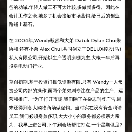
爸的劝诫:年轻人做工不可太计较,多做就多得。因此在
会计工作之余,她多了机会接触市场营销,给日后的创业
路铺上基石。
在 2004年,Wendy毅然和大弟 Datuk Dylan Chui朱
协和,还有小弟 Alex Chui,共同创立了DELUX控股(马)
私人有限公司,开始以生产透明凉棚为主,大概一年后再
投身电动门行业。
草创初期,基于投资门槛低资源有限,只有 Wendy一人负
责公司内部的操作,而两个弟弟则专注在产品的生产、运
营和推广。“为了打开市场,我们除了在杂志刊登广告,周
末还得到各大购物商场做促销。当时实在没有资金聘请
员工,我们必须身兼多职,大大小小的事务都必须亲力亲
为。我早上进公司,下午到会场帮忙打点,一个星期做足7