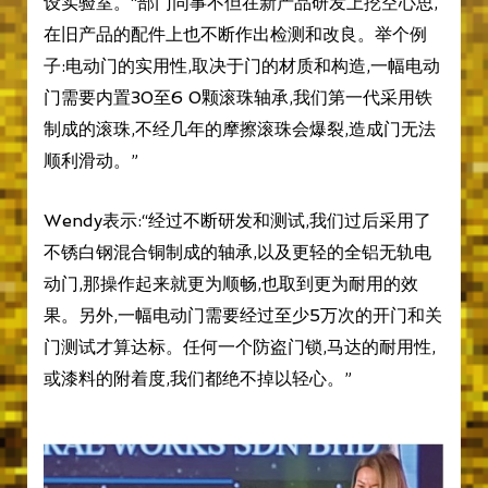
设实验室。“部门同事不但在新产品研发上挖空心思,
在旧产品的配件上也不断作出检测和改良。举个例
子:电动门的实用性,取决于门的材质和构造,一幅电动
门需要内置30至6 0颗滚珠轴承,我们第一代采用铁
制成的滚珠,不经几年的摩擦滚珠会爆裂,造成门无法
顺利滑动。”
Wendy表示:“经过不断研发和测试,我们过后采用了
不锈白钢混合铜制成的轴承,以及更轻的全铝无轨电
动门,那操作起来就更为顺畅,也取到更为耐用的效
果。另外,一幅电动门需要经过至少5万次的开门和关
门测试才算达标。任何一个防盗门锁,马达的耐用性,
或漆料的附着度,我们都绝不掉以轻心。”