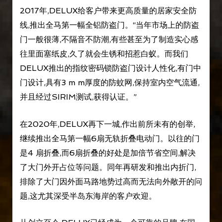
2017年,DELUX给客户带来更高质量的居家安全防
线,推出全马第一幅全铝防盗门。“当年市场上的防盗
门一般很薄,不隔音不防潮,有些甚至为了制造实心感
往里面塞纸皮,久了就会生锈和招惹白蚁。而我们
DELUX推出的指纹密码锁防盗门设计人性化,有门中
门设计,具有3 m m厚度的防蚊网,保持室内空气流通,
并且经过SIRIM测试,获得认证。”
在2020年,DELUX再下一城,作出前所未有的创举,
继续推出全马第一幅6扇无轨折叠电动门。以往的门
是4 扇折叠,而6扇折叠的好处是加倍节省空间,解决
了大门外开占位等问题。同年再研发和推出内折门,
排除了大门因外面马路地势过高而无法向外敞开的问
题,这尤其深受半岛东海岸的客户欢迎。