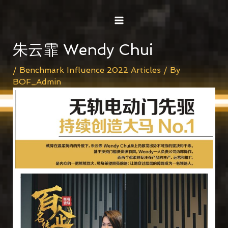
Skip
Post
MAIN
to
navigation
MENU
content
朱云霏 Wendy Chui
/
Benchmark Influence 2022 Articles
/ By
BOF_Admin