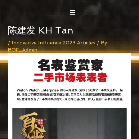
Skip
Post
MAIN
to
navigation
MENU
content
陈建发 KH Tan
/
Innovative Influence 2023 Articles
/ By
BOF_Admin