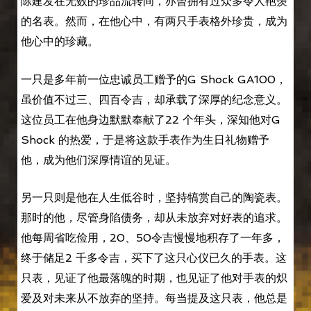
陈建发在无数的珍品流转间，亦曾拥有过众多令人艳羡
的名表。然而，在他心中，有两只手表格外珍贵，成为
他心中的珍藏。
一只是多年前一位忠诚员工赠予的G Shock GA100，
虽价值不过三、四百令吉，却承载了深厚的纪念意义。
这位员工在他身边默默奉献了22 个年头，深知他对G
Shock 的热爱，于是将这款手表作为生日礼物赠予
他，成为他们深厚情谊的见证。
另一只则是他在人生低谷时，坚持犒赏自己的陶瓷表。
那时的他，尽管身陷债务，却从未放弃对好表的追求。
他每周省吃俭用，20、50令吉慢慢地积存了一年多，
终于储足2 千多令吉，买下了这只心仪已久的手表。这
只表，见证了他最落魄的时期，也见证了他对手表的炽
爱及对未来从不放弃的坚持。每当提及这只表，他总是