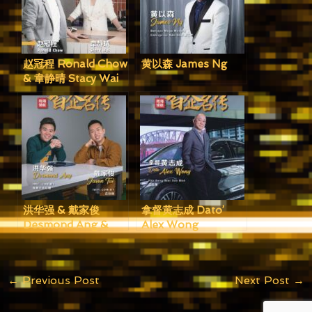
赵冠程 Ronald Chow
黄以森 James Ng
& 韋静晴 Stacy Wai
洪华强 & 戴家俊
拿督黄志成 Dato’
Desmond Ang &
Alex Wong
Jason Tai
←
Previous Post
Next Post
→