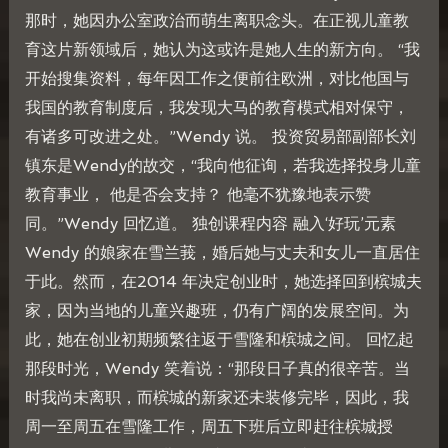
那时，她因办公室政治而萌生离职念头。在正视儿童教
育这片新领域后，她认为这或许是她人生的新方向。 “我
开始搜集资料，每年因工作之便前往欧洲，对比他国与
我国的教育制度后，我发现大马的教育模式相对保守，
有诸多可改进之处。”Wendy 说。 投资贸易部副部长刘
镇东是Wendy的故交，“我向他征询，若我选择投身儿童
教育事业， 他是否会支持？ 他毫不犹豫地表示赞
同。”Wendy 回忆道。 独创课程内容 融入‘好玩’元素
Wendy 的娘家在雪兰莪，婚后她与丈夫和女儿一直居住
于此。然而，在2014 年决定创业时，她选择回到槟城夫
家，因为当地的儿童兴趣班，仍有广阔的发展空间。为
此，她在创业初期频繁往返于雪隆和槟城之间。 回忆起
那段时光，Wendy 笑着说：“那段日子真的很辛苦。当
时我尚未离职，而槟城的新家还未装修完毕，因此，我
周一至周五在雪隆工作，周五下班后立即赶往槟城授