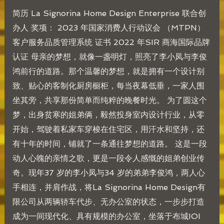
简历 La Signorina Home Design Enterprise 联合创
办人 奖项： 2023 年国家消费人行动议会 （MTPN）
客户服务品质管理系统 证书 2022 年SIR 商海国际品牌
认证 母亲的梦想，就像一盏明灯，照亮了李小凤与李俊
鸿前行的道路。那个温馨的梦想，就是拥有一个设计别
致、贴心的客制化厨房橱柜，每当夜幕低垂，一家人围
坐其旁，共享那份简单而纯粹的晚餐时光。 为了圆这个
梦，出身贫寒的姐弟俩，毅然投身室内设计行业，从零
开始，驾驶着私家车穿梭在住宅区，用汗水和坚持，还
有十年的时间，铺就了一条通往梦想的道路。 这是一段
动人心魄的亲情之歌，更是一段令人感慨的姐弟创业传
奇。现年37 岁的李小凤与34 岁的弟弟李俊鸿，两人心
手相连，并肩作战，将La Signorina Home Design有
限公司从两辆轿车代步、无办公室的状态，一步步打造
成为一间现代化、具有规模的办公室，坐落于布城IOI