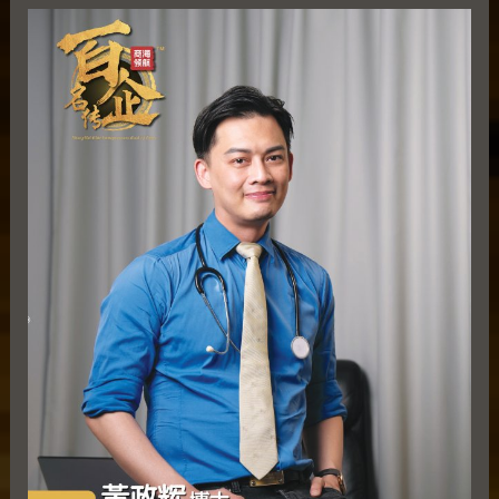
黃
政
辉
博
士
Dr.
Jest
Wong