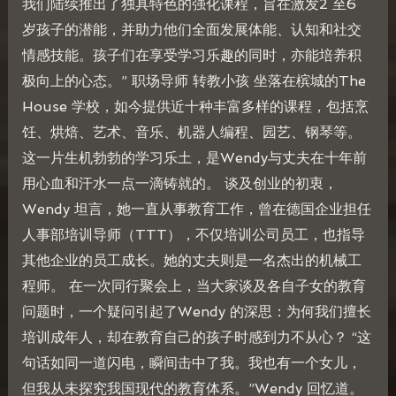
我们陆续推出了独具特色的强化课程，旨在激发2 至6
岁孩子的潜能，并助力他们全面发展体能、认知和社交
情感技能。孩子们在享受学习乐趣的同时，亦能培养积
极向上的心态。” 职场导师 转教小孩 坐落在槟城的The
House 学校，如今提供近十种丰富多样的课程，包括烹
饪、烘焙、艺术、音乐、机器人编程、园艺、钢琴等。
这一片生机勃勃的学习乐土，是Wendy与丈夫在十年前
用心血和汗水一点一滴铸就的。 谈及创业的初衷，
Wendy 坦言，她一直从事教育工作，曾在德国企业担任
人事部培训导师（TTT），不仅培训公司员工，也指导
其他企业的员工成长。她的丈夫则是一名杰出的机械工
程师。 在一次同行聚会上，当大家谈及各自子女的教育
问题时，一个疑问引起了Wendy 的深思：为何我们擅长
培训成年人，却在教育自己的孩子时感到力不从心？ “这
句话如同一道闪电，瞬间击中了我。我也有一个女儿，
但我从未探究我国现代的教育体系。”Wendy 回忆道。