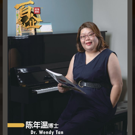
陈
年
温
博
士
Dr.
Wendy
Tan