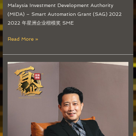
Malaysia Investment Development Authority
(MIDA) – Smart Automation Grant (SAG) 2022
2022 年星洲企业楷模奖 SME
Read More »
李
光
鸿
Alex
Lee