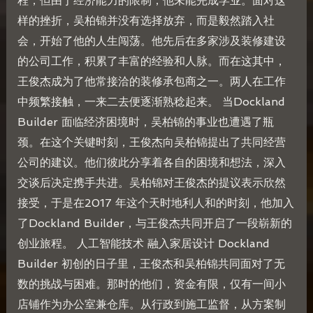
程，但由于经济能力的限制，他未能完成学业。面对这
样的挫折，吴柏锦并没有选择放弃，而是毅然踏入社
会，开始了他的人生闯荡。他先后在多家涉及装修建设
的公司工作，积累了丰富的经验和人脉。而在这其中，
王俊杰成为了他常接洽的装修承包商之一。两人在工作
中频繁接触，一来二去便逐渐熟稔起来。 当Dockland
Builder 面临经济困境时，吴柏锦的事业也遭遇了瓶
颈。在这个关键时刻，王俊杰向吴柏锦提出了共同经营
公司的建议。他们彼此分享着各自的困境和想法，深入
交谈后决定携手共进。吴柏锦对王俊杰的提议表示欣然
接受，于是在2017 年这个天时地利人和的时刻，他加入
了Dockland Builder，与王俊杰共同开启了一段崭新的
创业旅程。 人工智能技术 融入家居设计 Dockland
Builder 初创的日子里，王俊杰和吴柏锦共同面对了无
数的挑战与困难。那时的他们，资金有限，仅有一间小
店铺作为办公室兼仓库。从行政到施工监督，从方案制