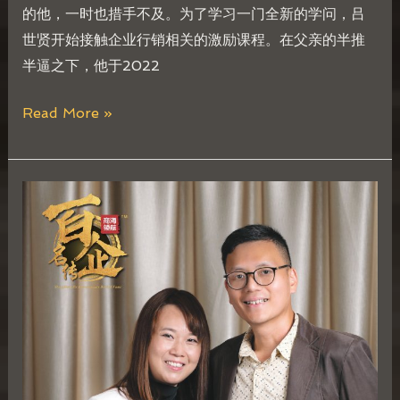
的他，一时也措手不及。为了学习一门全新的学问，吕
世贤开始接触企业行销相关的激励课程。在父亲的半推
半逼之下，他于2022
Read More »
李
小
凤
Hannah
Lee
&
李
俊