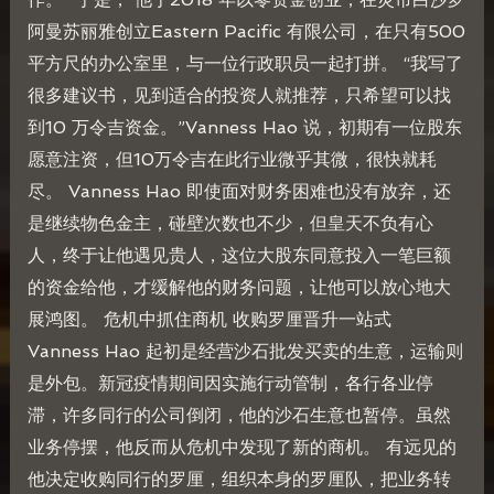
阿曼苏丽雅创立Eastern Pacific 有限公司，在只有500
平方尺的办公室里，与一位行政职员一起打拼。 “我写了
很多建议书，见到适合的投资人就推荐，只希望可以找
到10 万令吉资金。”Vanness Hao 说，初期有一位股东
愿意注资，但10万令吉在此行业微乎其微，很快就耗
尽。 Vanness Hao 即使面对财务困难也没有放弃，还
是继续物色金主，碰壁次数也不少，但皇天不负有心
人，终于让他遇见贵人，这位大股东同意投入一笔巨额
的资金给他，才缓解他的财务问题，让他可以放心地大
展鸿图。 危机中抓住商机 收购罗厘晋升一站式
Vanness Hao 起初是经营沙石批发买卖的生意，运输则
是外包。新冠疫情期间因实施行动管制，各行各业停
滞，许多同行的公司倒闭，他的沙石生意也暂停。虽然
业务停摆，他反而从危机中发现了新的商机。 有远见的
他决定收购同行的罗厘，组织本身的罗厘队，把业务转