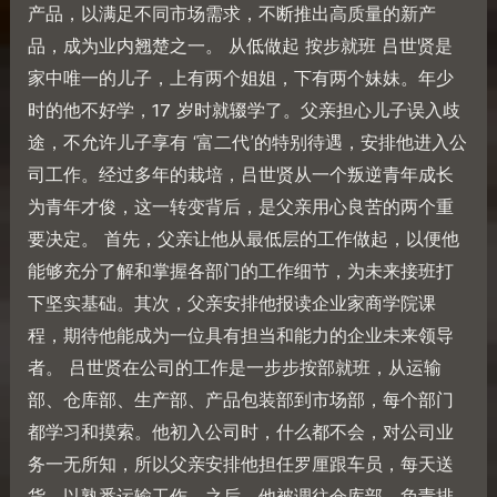
产品，以满足不同市场需求，不断推出高质量的新产
品，成为业内翘楚之一。 从低做起 按步就班 吕世贤是
家中唯一的儿子，上有两个姐姐，下有两个妹妹。年少
时的他不好学，17 岁时就辍学了。父亲担心儿子误入歧
途，不允许儿子享有 ‘富二代’的特别待遇，安排他进入公
司工作。经过多年的栽培，吕世贤从一个叛逆青年成长
为青年才俊，这一转变背后，是父亲用心良苦的两个重
要决定。 首先，父亲让他从最低层的工作做起，以便他
能够充分了解和掌握各部门的工作细节，为未来接班打
下坚实基础。其次，父亲安排他报读企业家商学院课
程，期待他能成为一位具有担当和能力的企业未来领导
者。 吕世贤在公司的工作是一步步按部就班，从运输
部、仓库部、生产部、产品包装部到市场部，每个部门
都学习和摸索。他初入公司时，什么都不会，对公司业
务一无所知，所以父亲安排他担任罗厘跟车员，每天送
货，以熟悉运输工作。之后，他被调往仓库部，负责排