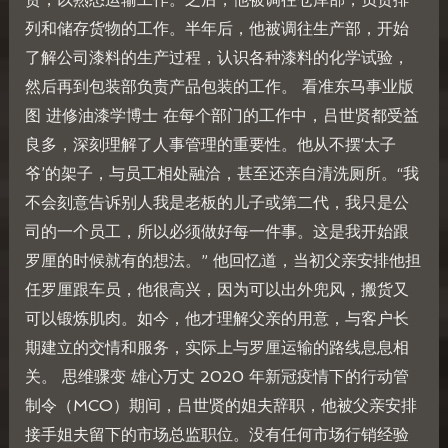
列和储存货物的工作。半年后，他被调往生产部，开始
了解公司漆料的生产过程，认识各种漆料的化学试验，
然后再到包装部负责产品包装的工作。 看准东马事业版
图 进修油漆学博士 在每个部门的工作中，吕世贤都受益
良多，深刻理解了人事管理的重要性。他从不摆‘太子
爷’的架子，与员工相处融洽，甚至还亲自清洗厕所。“我
不会刻意告诉别人我是老板的儿子或第二代，我只是公
司的一个员工，所以必须做好每一件事。这是我开始跟
罗厘的时候就有的想法。” 他回忆道，当初父亲安排他担
任罗厘跟车员，他很高兴，因为可以出外兜风，搬货又
可以锻炼肌肉。如今，他才理解父亲的用意，与客户长
期建立的交情和服务，实际上与罗厘运输的路线息息相
关。 思维骤变 雄心万丈 2020 年新冠疫情下的行动管
制令（MCO）期间，吕世贤的姐夫辞职，他被父亲安排
接手姐夫留下的市场总监职位。没有任何市场行销经验