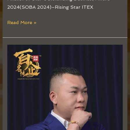
2024(SOBA 2024)–Rising Star ITEX
Read More »
吕
世
贤
Bryan
Loo