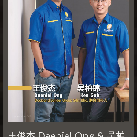
&
吴
柏
锦
Ken
Goh
王俊杰 Daeniel Ong & 吴柏