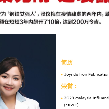
简历
Joyride Iron Fabric
荣誉：
2023 Malaysia Influen
(MIWE)