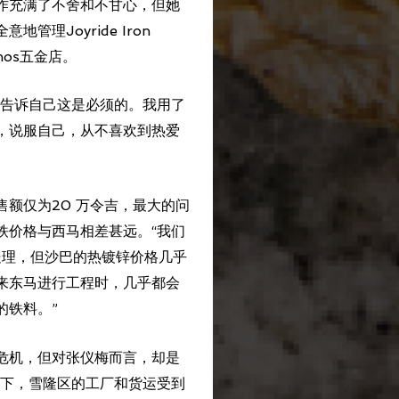
作充满了不舍和不甘心，但她
管理Joyride Iron
inos五金店。
我告诉自己这是必须的。我用了
，说服自己，从不喜欢到热爱
额仅为20 万令吉，最大的问
铁价格与西马相差甚远。“我们
处理，但沙巴的热镀锌价格几乎
来东马进行工程时，几乎都会
的铁料。”
危机，但对张仪梅而言，却是
令下，雪隆区的工厂和货运受到