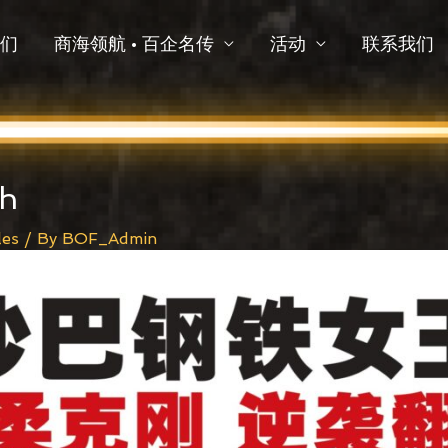
们
商海领航 • 百企名传
活动
联系我们
h
les
/ By
BOF_Admin