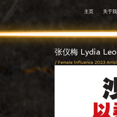
Skip
to
主页
关于我
content
Post
navigation
张仪梅 Lydia Leo
/
Female Influence 2023 Artic