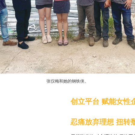
张仪梅和她的钢铁侠。
创立平台 赋能女性
忍痛放弃理想 扭转