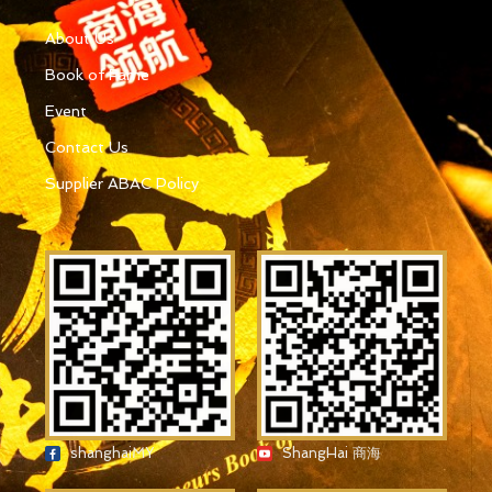
About Us
Book of Fame
Event
Contact Us
Supplier ABAC Policy
shanghaiMY
ShangHai 商海