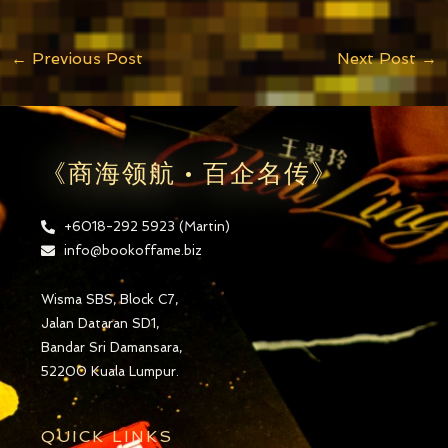
←
Previous Post
Next Post
→
《商海领航 • 百企名传》
+6018-292 5923 (Martin)
info@bookoffame.biz
Wisma SBS, Block C7,
Jalan Dataran SD1,
Bandar Sri Damansara,
52200 Kuala Lumpur.
QUICK LINKS