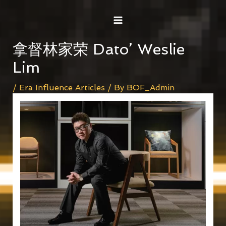
Skip
Post
MAIN
to
navigation
MENU
content
拿督林家荣 Dato’ Weslie
Lim
/
Era Influence Articles
/ By
BOF_Admin