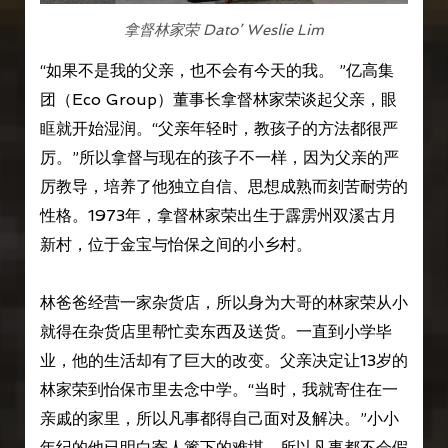
拿督林家荣 Dato’ Weslie Lim
“如果不是我的父亲，也不会有今天的我。 ”亿高集
团（Eco Group）董事长拿督林家荣谈起父亲，眼
眶就开始湿润。“父亲年轻时，教孩子的方法都很严
厉。”所以拿督与现在的孩子不一样，因为父亲的严
厉教导，培养了他独立自信、思想成熟而刻苦耐劳的
性格。1973年，拿督林家荣出生于霹雳州双溪古月
新村，位于金宝与怡保之间的小乡村。
林爸爸经营一家杂货店，所以身为大哥的林家荣从小
就得在杂货店里帮忙卖东西及送货。一直到小学毕
业，他的生活却有了巨大的改变。父亲决定让13岁的
林家荣到怡保市里去念中学。“当时，我就寄住在一
亲戚的家里，所以凡事都得自己面对及解决。”小小
年纪的他已明白寄人篱下的难堪，所以凡事都不会假