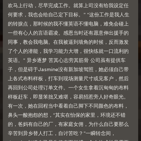
欢马上行动，尽早完成工作。就算上司没有给我设定任
何要求，我也会给自己定下目标。” “这份工作是我人生
的转捩点，那时候的我不懂英语不懂电脑，难免会碰上
一些有心人的言语霸凌。感恩当时还有愿意伸出援手的
同事，教会我电脑。在我被逼到墙角的时候，反而激发
了个人的潜能，我学习能力大增，很快练就一口流利的
英语。” 异乡逐梦 苦其心志劳其筋骨 公司虽有提供车
子，但是碍于Jasmine没有新加坡驾照，她必须自己带
上各式布料样板，打车到现场测量尺寸或见客户，然后
再回到公司处理订单文件。一个女生拿着沉甸甸的布料
样板赶车，即显笨拙又难堪，容易招惹旁人好奇眼光。
有一次，她在回程当中看着自己脚下不同颜色的布料，
鼻头一酸抱怨的想，“其实在怡保的家里，环境还不错
的，爸妈有自己的厂，有家庭女佣，为什么自己要那么
辛苦到异乡替人打工，自讨苦吃？”一瞬转念间，