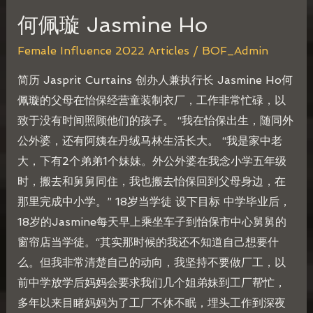
何佩璇 Jasmine Ho
Female Influence 2022 Articles
/
BOF_Admin
简历 Jasprit Curtains 创办人兼执行长 Jasmine Ho何
佩璇的父母在怡保经营童装制衣厂，工作非常忙碌，以
致于没有时间照顾他们的孩子。 “我在怡保出生，随同外
公外婆，还有阿姨在丹绒马林生活长大。 “我是家中老
大，下有2个弟弟1个妹妹。外公外婆在我念小学五年级
时，搬去和舅舅同住，我也搬去怡保回到父母身边，在
那里完成中小学。” 18岁当学徒 设下目标 中学毕业后，
18岁的Jasmine每天早上乘坐车子到怡保市中心舅舅的
窗帘店当学徒。“其实那时候的我还不知道自己想要什
么。但我非常清楚自己的动向，我坚持不要做厂工，以
前中学放学后妈妈会要求我们几个姐弟妹到工厂帮忙，
多年以来目睹妈妈为了工厂不休不眠，埋头工作到深夜