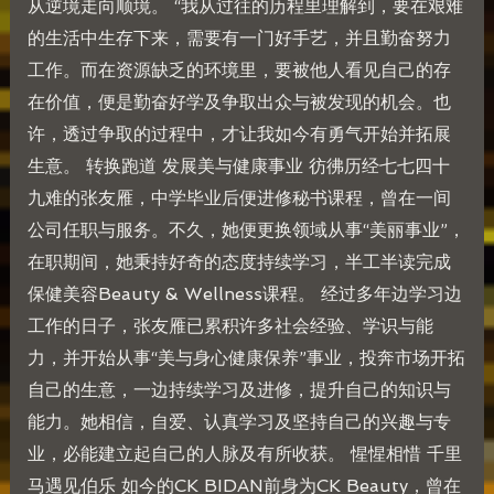
从逆境走向顺境。 “我从过往的历程里理解到，要在艰难
的生活中生存下来，需要有一门好手艺，并且勤奋努力
工作。而在资源缺乏的环境里，要被他人看见自己的存
在价值，便是勤奋好学及争取出众与被发现的机会。也
许，透过争取的过程中，才让我如今有勇气开始并拓展
生意。 转换跑道 发展美与健康事业 彷彿历经七七四十
九难的张友雁，中学毕业后便进修秘书课程，曾在一间
公司任职与服务。不久，她便更换领域从事“美丽事业”，
在职期间，她秉持好奇的态度持续学习，半工半读完成
保健美容Beauty & Wellness课程。 经过多年边学习边
工作的日子，张友雁已累积许多社会经验、学识与能
力，并开始从事“美与身心健康保养”事业，投奔市场开拓
自己的生意，一边持续学习及进修，提升自己的知识与
能力。她相信，自爱、认真学习及坚持自己的兴趣与专
业，必能建立起自己的人脉及有所收获。 惺惺相惜 千里
马遇见伯乐 如今的CK BIDAN前身为CK Beauty，曾在