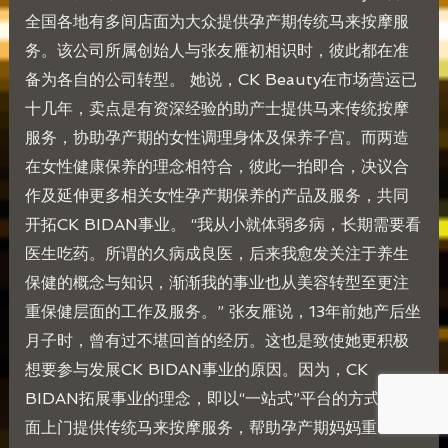
全国各地有多间店面为大众提供孕产期传统马来按摩服
务。该公司所属创始人与张友雁初相识时，彼此都在准
备为各自的公司转型。 她说，CK Beauty在市场营运已
十几年，卖点是有资深经验的助产士提供马来传统按摩
服务，协助孕产期的女性调理身体及保养子宫。而两造
在女性健康保养的理念相符合，彼此一拍即合，决议合
作及延伸更多相关女性孕产期保养的产品及服务，共同
开拓CK BIDAN事业。 “我从小就体弱多病，长期需要看
医生吃药。所谓的久病成良医，后来我愈发关注于养生
保健的概念与知识，渐渐我的事业也从美容转型至更注
重保健层面的工作及服务。” 张友雁说，13年前她产后坐
月子时，曾有过不堪回首的经历。这也是致使她更积极
想要参与发展CK BIDAN事业的原因。因为，CK
BIDAN拓展事业的理念，即以“一站式”平台的方式，全
面上门提供传统马来按摩服务，帮助孕产期妈妈重