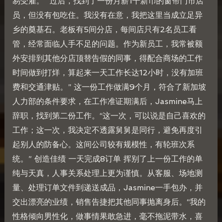
易受雇。 “过后，找到了一份月薪1千新币的窗帘门市店
员，但没有包吃住。我没有在意，我把这里当成立足异
乡的奠基石。老板有5间分店，每间店只有2名员工看
管，经常面临人手不足的问题。作为新员工，我常被额
外安排到其他分店顶替告假的同事，得配合商场的工作
时间做到打烊，算起来一天工作长达12小时，没有加班
费和交通津贴。” 这一份工作做满9个月，符合了新加坡
人力部的条件要求，在工作准证期满后，Jasmine马上
辞职，找到第二份工作。“这一次，可以说是自己喜欢的
工作；这一次，我决定不透露舅舅是同行，避免再度引
起别人的防备心。这间公司较有规模性，有轮班次系
统。” 创造佳绩 一天完成8订单 挥别了上一份工作的单
纯与天真，人事关系处理上更为谨慎。从客服、场地测
量、处理订单文件到递送成品，Jasmine一手包办，并
交出漂亮的业绩，销售告捷把其他同事抛离身后。“我的
性格倾向男性化，做事情果敢急进，毫不拖泥带水，喜