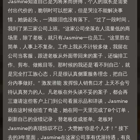
Jasmine知道自己是为将来而拼搏，个人的成长是需要
付出代价的，脆弱时可以想家，但是哭泣不能解决事
情，她扬起头，一滴眼泪也没有落下。 “过了一段时间，
我到了第三家公司上班。”这家公司坐落在人流量低的商
场里，除了老板，就只有Jasmine一位员工。“这里胜在
简单，人事上不复杂。工作上我从不计较多做，我留在
公司当客服，跟进老板从外面带回来的案子，还编排工
作、剪布、做账目等。那时候的我还是‘看不到自己’，就
是完全打工族心态，只是很认真侧重服务理念，把自己
分内事做好。” 激发潜能 发挥惊人销售口才 上天不会亏
待认真努力的人。凡老板在外头谈不妥的案子，都会再
三邀请这些客户上门到公司看展示品和详谈，Jasmine
就在这时候创造了奇迹，她在同一天里完成了8个订单，
刷新自己的业绩记录，替老板促成签单。老板对
Jasmine的表现惊叹不已，大赞她“你是个人才！” 接下
去的3年里面，Jasmine在这家公司享有优渥待遇，有良