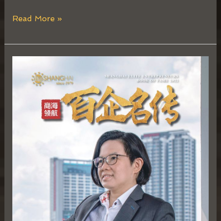
Read More »
陈
珂
瑚
Florence
Chin