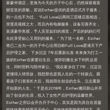
家豪华酒店，变身为今天的月子中心后，仍然保留着富
丽堂皇的原貌，若说Esther提供的是酒店式月子服务，
则一点也不为过。 “Full Love以两间三层楼店面相连，
突显其规模之大，而且内有电梯服务，设备完善齐全，
装潢豪华美观，予人宾至如归的感觉，产后的妈妈们可
在此享受贴心又周到的服务。” 为了统一名称，Esther
将已二合为一的月子中心沿用旧称Full Love爱满天下产
后护理之家。 下乡沉淀 7年后重新出发 本来身为打工一
族的Esther在家婆往生后，便辞职搬去乡下利民达居
住，同时照料与陪伴家公。 “我在家乡住了7年，沉淀后
更懂得人情世故，我想那也是我人生的一个转捩点。眼
看孩子们渐渐长大后，我就萌生创业的念头，立志重新
开始新的人生。” 于是在2018年，Esther搬回新山并开
始了创业的生涯，投入了女性产后护理的温馨世界。
Esther之所以会开办月子中心，其实是因为其住在居銮
的妹妹率先经营月子中心。在妹妹的影响和鼓励下，于