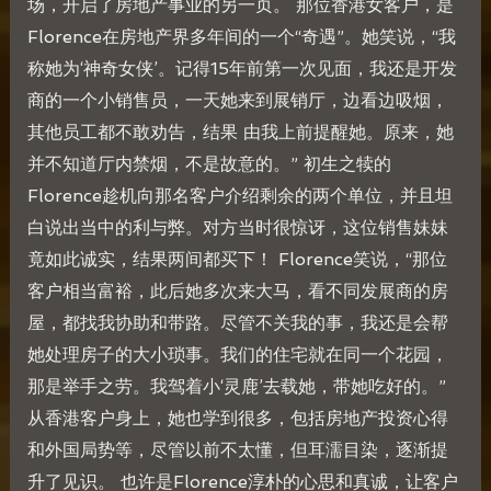
场，开启了房地产事业的另一页。 那位香港女客户，是
Florence在房地产界多年间的一个“奇遇”。她笑说，“我
称她为‘神奇女侠’。记得15年前第一次见面，我还是开发
商的一个小销售员，一天她来到展销厅，边看边吸烟，
其他员工都不敢劝告，结果 由我上前提醒她。原来，她
并不知道厅内禁烟，不是故意的。” 初生之犊的
Florence趁机向那名客户介绍剩余的两个单位，并且坦
白说出当中的利与弊。对方当时很惊讶，这位销售妹妹
竟如此诚实，结果两间都买下！ Florence笑说，“那位
客户相当富裕，此后她多次来大马，看不同发展商的房
屋，都找我协助和带路。尽管不关我的事，我还是会帮
她处理房子的大小琐事。我们的住宅就在同一个花园，
那是举手之劳。我驾着小‘灵鹿’去载她，带她吃好的。”
从香港客户身上，她也学到很多，包括房地产投资心得
和外国局势等，尽管以前不太懂，但耳濡目染，逐渐提
升了见识。 也许是Florence淳朴的心思和真诚，让客户