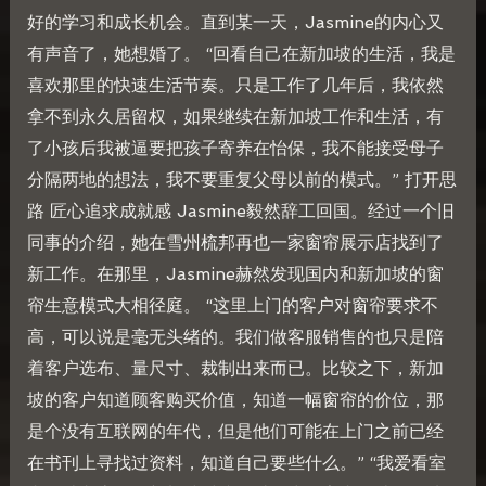
好的学习和成长机会。直到某一天，Jasmine的内心又
有声音了，她想婚了。 “回看自己在新加坡的生活，我是
喜欢那里的快速生活节奏。只是工作了几年后，我依然
拿不到永久居留权，如果继续在新加坡工作和生活，有
了小孩后我被逼要把孩子寄养在怡保，我不能接受母子
分隔两地的想法，我不要重复父母以前的模式。” 打开思
路 匠心追求成就感 Jasmine毅然辞工回国。经过一个旧
同事的介绍，她在雪州梳邦再也一家窗帘展示店找到了
新工作。在那里，Jasmine赫然发现国内和新加坡的窗
帘生意模式大相径庭。 “这里上门的客户对窗帘要求不
高，可以说是毫无头绪的。我们做客服销售的也只是陪
着客户选布、量尺寸、裁制出来而已。比较之下，新加
坡的客户知道顾客购买价值，知道一幅窗帘的价位，那
是个没有互联网的年代，但是他们可能在上门之前已经
在书刊上寻找过资料，知道自己要些什么。” “我爱看室