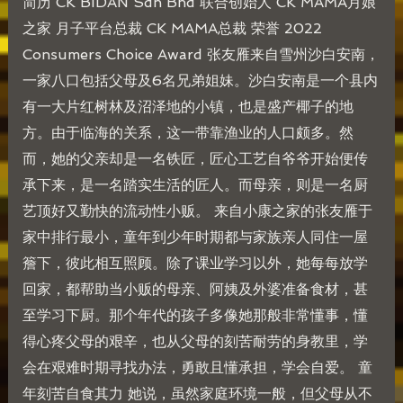
简历 CK BIDAN Sdn Bhd 联合创始人 CK MAMA月娘
之家 月子平台总裁 CK MAMA总裁 荣誉 2022
Consumers Choice Award 张友雁来自雪州沙白安南，
一家八口包括父母及6名兄弟姐妹。沙白安南是一个县内
有一大片红树林及沼泽地的小镇，也是盛产椰子的地
方。由于临海的关系，这一带靠渔业的人口颇多。然
而，她的父亲却是一名铁匠，匠心工艺自爷爷开始便传
承下来，是一名踏实生活的匠人。而母亲，则是一名厨
艺顶好又勤快的流动性小贩。 来自小康之家的张友雁于
家中排行最小，童年到少年时期都与家族亲人同住一屋
簷下，彼此相互照顾。除了课业学习以外，她每每放学
回家，都帮助当小贩的母亲、阿姨及外婆准备食材，甚
至学习下厨。那个年代的孩子多像她那般非常懂事，懂
得心疼父母的艰辛，也从父母的刻苦耐劳的身教里，学
会在艰难时期寻找办法，勇敢且懂承担，学会自爱。 童
年刻苦自食其力 她说，虽然家庭环境一般，但父母从不