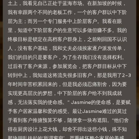
土上，我看见自己正处于蓝海市场。在新加坡的时候，
我有幸跟两个不同的老板工作，一个的客户群以中下阶
层为主；而另一个专门服务中上阶层客户。我看在眼
里，知道中下阶层客户的生意可以多做但赚不多。我的
终极目标是锁定在高档客户群身上，之前刚回国不认识
人，没有客户基础，我和丈夫必须挨家逐户派发传单，
我们的目的只是要客户，为了生存我们没有选择权利。
过后有了客户来源，参加展览会，把客户群目标从中下
转到中上，我知道这将流失很多旧客户，那是我用了2-3
年时间辛苦积累回来的，但是我必须忍痛割舍，因为要
实现更高层次的梦想，中下阶层的客户给不到我成就
感，无法落实我的使命感。” Jasmine的使命感，是要赋
予客户居家温馨和爱的感受。最让Jasmine难过的莫过
于看到客户推搪预算不够，随便拿一块布遮阳。“他们舍
得在厨房设计上花大钱，却舍不得出这些小钱，殊不知
那块胡乱挂起的‘所谓窗帘’，严重破坏整个家居的美感，