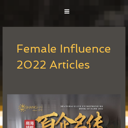
Skip
MAIN
to
MENU
content
Post
pagination
Female Influence
2022 Articles
何
佩
璇
Jasmine