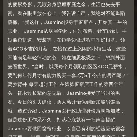
的疲累身影，无暇分身照顾家庭之余，生活也失去平
衡。看在眼里放在心上，我告诉自己，我绝对不能重蹈
覆撤。”就这样，Jasmine投身于窗帘界，开始其一生的
志业。 Jasmine从底层学起，识别布料、针车缝纫、手
锯窗帘轨道、安装等，在边学边做过程中扎好根基。领
着400令吉的月薪，在怡保过上悠闲的小镇生活，这些
不能满足年轻律动的心，她在细思极恐之下，想到外面
去看世界。“当时，以我每个月领取的区区400元薪水，
要到何年何月才有能力购买一套2万5千令吉的房产呢？”
离乡背井 每天超时工作 在舅舅窗帘店工作的第四个年
头，征求过长辈的意见后，Jasmine接受了当时的男
友、今日的丈夫建议，两人离开怡保到新加坡另谋高
就。透过介绍，Jasmine以行政助理身份落脚新加坡，
但是这份工作呆不久，打从心底就有一把声音提醒
Jasmine要做回窗帘行业，以自己有利的经验应该很容