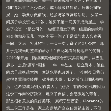
职，然而她诚恳应付每一个进来观看的客户，在周末当
值时竟出售了不少单位，成为顶级销售员。后来公司拓
展，她主动要求做前线，还参与策划营销活动。 买第一
间房子学投资 在20岁，她买了第一间房子成为屋主，学
会了投资，“是公司的一名经理启发了我，组屋的供款和
租金额相差无几，为何不买一间？于是我与家人合资买
一间。之后，将其转售，一买一卖，赚了约2万令吉，那
几乎是我当时整年的薪水！” 自此她看到房地产的优势，
2010年开始，陆续和其他同事合资买卖房地产，从巴生
起步，之后“进军”雪隆，一年一年过去，建立资本，她住
的房子越换越大间，生活水平也改善了。 “今时今日我仍
然很尊重那位经理，称呼他‘大哥’。我之后当上团队领袖
后，也希望成为别人的‘贵人’。”她说，有的公司代理因为
这份工作而经济独立，建立了自信，会感激她的带领。
那是很有意义的良好循环。 累积了资历后，Florence的
第二份工作是在一家上市房地产企业任营销主管，不但