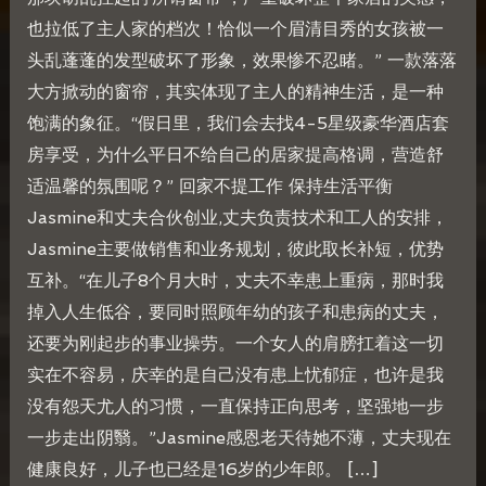
也拉低了主人家的档次！恰似一个眉清目秀的女孩被一
头乱蓬蓬的发型破坏了形象，效果惨不忍睹。” 一款落落
大方掀动的窗帘，其实体现了主人的精神生活，是一种
饱满的象征。“假日里，我们会去找4-5星级豪华酒店套
房享受，为什么平日不给自己的居家提高格调，营造舒
适温馨的氛围呢？” 回家不提工作 保持生活平衡
Jasmine和丈夫合伙创业,丈夫负责技术和工人的安排，
Jasmine主要做销售和业务规划，彼此取长补短，优势
互补。“在儿子8个月大时，丈夫不幸患上重病，那时我
掉入人生低谷，要同时照顾年幼的孩子和患病的丈夫，
还要为刚起步的事业操劳。一个女人的肩膀扛着这一切
实在不容易，庆幸的是自己没有患上忧郁症，也许是我
没有怨天尤人的习惯，一直保持正向思考，坚强地一步
一步走出阴翳。”Jasmine感恩老天待她不薄，丈夫现在
健康良好，儿子也已经是16岁的少年郎。 […]