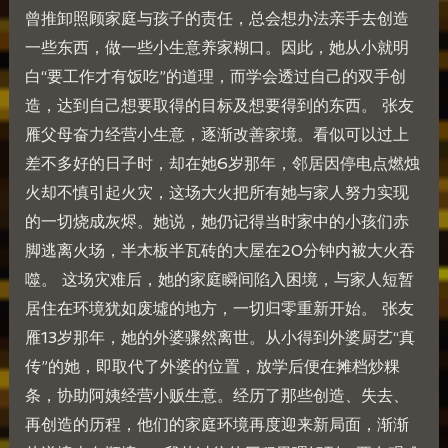
曾推卸照顾家庭与孩子的责任，总会想办法亲手去创造
一些东西，做一些小生意养家糊口。因此，她从小就明
白“要工作才有饭吃”的道理，而学会透过自己的双手创
造，达到自己想要取得的目标及想要得到的东西。 张友
雁父母奋力经营小生意，逐渐改善家境。看似可以过上
差不多好的日子时，却在她6岁那年，邻居因停电点燃烛
火却不慎引起火灾，这场大火把所有她与家人努力实现
的一切烧成灰烬。她说，她仍记得当时家中的小孩们赤
脚逃离火场，半木板半瓦砖的大屋在20分钟内被大火吞
噬。 这场灾难后，她的家庭瞬间陷入困境，与家人短暂
居住在环境犹如废墟的地方，一切归零重新开始。 张友
雁13岁那年，她的外婆骤然离世。从小得到外婆厨艺“真
传”的她，即取代了外婆的位置，放学后便在摊档炒粿
条，协助阿姨经营小贩生意。经历了那些创造、失去、
再创造的历程，他们的家庭环境再度迎来新局面，渐渐