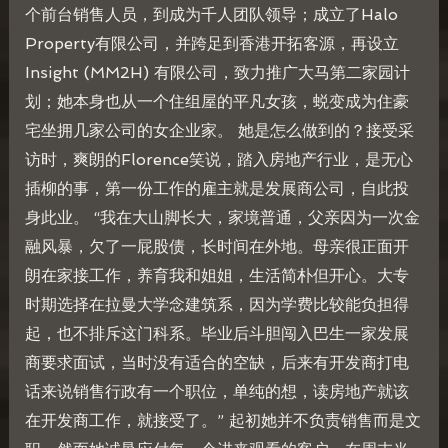
个前台销售人员，到成为千人团队领导；成立了Halo
Property有限公司，并跨足到香港开拓客源，再设立
Insight (MM2H) 有限公司，致力推广大马第二家园计
划；她本身也从一个住组屋的平凡女孩，蜕变成为住豪
宅坐拥几家公司的女企业家。 她是怎么做到的？接受采
访时，爽朗的Florence笑说，踏入房地产行业，是无心
插柳的事，第一份工作的雇主就是发展商公司，自此投
身此业。 “我在大山脚长大，家境普通，父亲因为一次金
融风暴，欠了一屁股债，长时间在外地。母亲很正面开
朗在家接工作，养育我和姐姐，生活简朴但开心。大专
时期选择在拉曼大学念建筑系，因为学费比较能负担得
起，也不排斥这门科系。毕业后斗胆闯入巴生一家发展
商要求面试，当时没有适合的空缺，后来有开发商打电
话来说销售行政有一个职位，单纯的想，读房地产就该
在开发商工作，就接受了。” 起初她并不负责销售而是文