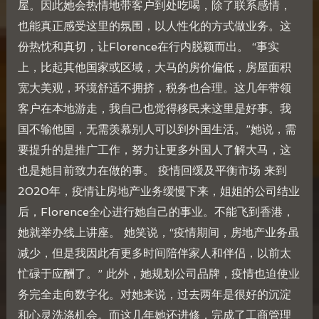
屋。因此她会热情地带客户到处吃喝，除了联系感情，
也能真正感受这里的氛围，以人性化的方式做业务。这
份热忱和真切，让Florence在行内脱颖而出。 “事实
上，比起其他国家或区域，大马的房价偏低，房屋面积
宽大美观，环境舒适不拥挤，税务也合理。这几年带领
客户在本地游走，我自己也觉得移民来这里是好事。我
国不输他国，无需羡慕别人可以到外国生活。”她说，需
要提升的是推广工作，努力让更多外国人了解大马，这
也是她目前致力在做的事。 疫情回缓及平衡市场 来到
2020年，疫情让房地产业务缓慢下来，姐姐的公司结业
后，Florence全心进行她自己的事业。不能飞到香港，
她就举办线上讲座。 她笑说，“疫情期间，房地产业务虽
减少，但是我因此有更多时间陪伴家人和伴侣，以前太
忙碌于应酬了。” 此外，她规划公司品牌，疫情也迫使业
务完全走向数字化。对她来说，过去两年是很好的沉淀
和心灵洗涤机会。而这几年她还进修，完成了工商管理